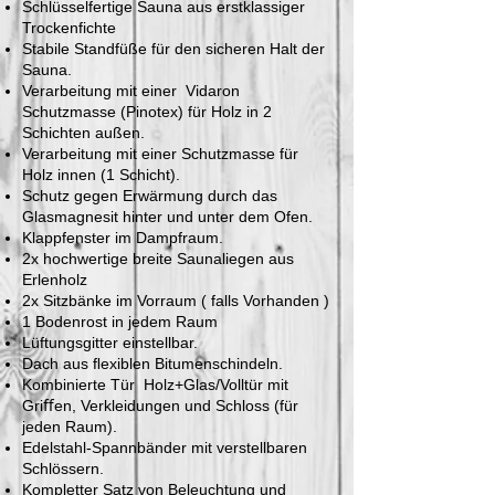
Schlüsselfertige Sauna aus erstklassiger
Trockenfichte
Stabile Standfüße für den sicheren Halt der
Sauna.
Verarbeitung mit einer Vidaron
Schutzmasse (Pinotex) für Holz in 2
Schichten außen.
Verarbeitung mit einer Schutzmasse für
Holz innen (1 Schicht).
Schutz gegen Erwärmung durch das
Glasmagnesit hinter und unter dem Ofen.
Klappfenster im Dampfraum.
2x hochwertige breite Saunaliegen aus
Erlenholz
2x Sitzbänke im Vorraum ( falls Vorhanden )
1 Bodenrost in jedem Raum
Lüftungsgitter einstellbar.
Dach aus ﬂexiblen Bitumenschindeln.
Kombinierte Tür Holz+Glas/Volltür mit
Griﬀen, Verkleidungen und Schloss (für
jeden Raum).
Edelstahl-Spannbänder mit verstellbaren
Schlössern.
Kompletter Satz von Beleuchtung und