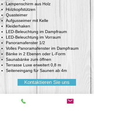
Lampenschirm aus Holz
Holzkopfstützen
Quasteimer
Aufgusseimer mit Kelle
Kleiderhaken
LED-Beleuchtung im Dampfraum
LED-Beleuchtung im Vorraum
Panoramafenster 1/2
Volles Panoramafenster im Dampfraum
Bänke in 2 Ebenen oder L-Form
Saunabänke zum öffnen
Terrasse Luxe erweitert 0,8 m
Seiteneingang für Saunen ab 4m
Kontaktieren Sie uns
Angepasst an Ihre individuelle
Wünsche,
ob mit oder ohne Terrasse
wir
stellen Ihnen eine schlüsselfertige
Fasssauna, die Sie begeistert.